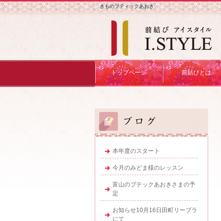
きものブティックあおき
トップページ
前結びとは
本年度のスタート
今月のみどま様のレッスン
富山のブテックあおきさまの予
定
お知らせ10月16日田町リーブラ
にて